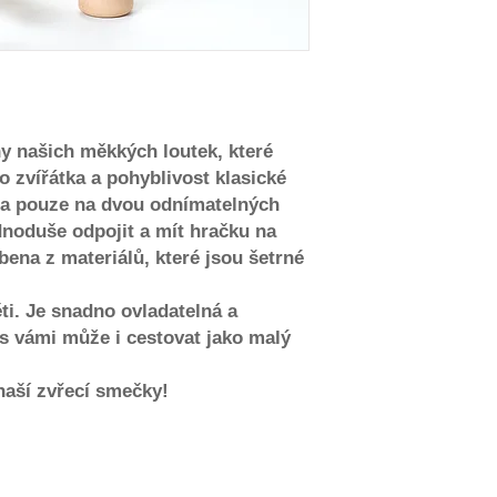
ny našich měkkých loutek, které
 zvířátka a pohyblivost klasické
na pouze na dvou odnímatelných
dnoduše odpojit a mít hračku na
bena z materiálů, které jsou šetrné
ěti. Je snadno ovladatelná a
 s vámi může i cestovat jako malý
 naší zvřecí smečky!