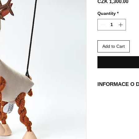
Pric
CZK 1,300.00
Quantity
*
Add to Cart
INFORMACE O 
Naši zvířecí kamará
to přímo k Vám dom
balné účtujeme 100
loutek (nad 2600 K
sekci Doprava a vr