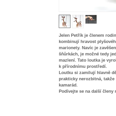
Jelen Petřík je členem rodi
kombinují hravost plyšového
marionety. Navíc je zavěše
šňůrkách, je možné tedy je
mazlení. Tato loutka je vyro
k přírodnímu prostředí.
Loutku si zamilují hlavně d
prakticky nerozbitná, takže
kamarád.
Podívejte se na další členy