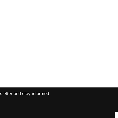
ns
Contact
ns
Petra +420 720 026 323
Libor +420 733 151 161
pepinopuppets@yahoo.com
sletter and stay informed