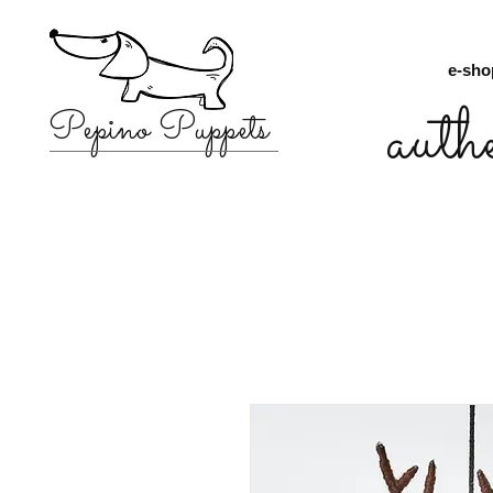
e-sho
auth
Pepino Puppets