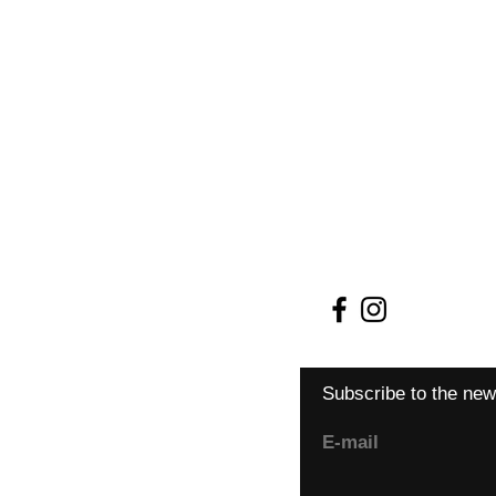
Shipping and retur
Terms and conditio
Payment methods
Cookie Policy
Subscribe to the new
E-mail