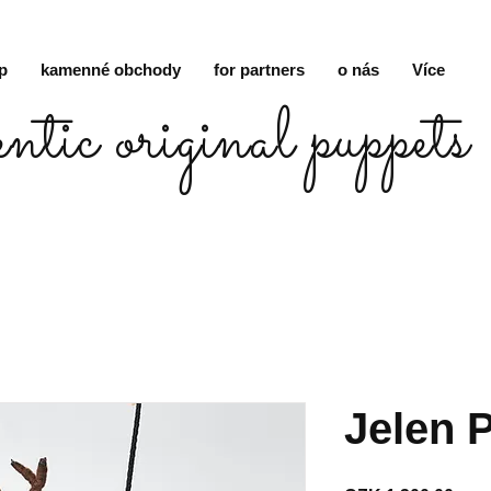
p
kamenné obchody
for partners
o nás
Více
entic original puppets
Jelen P