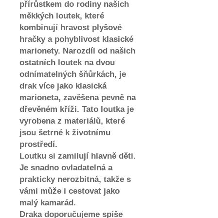
přírůstkem do rodiny našich
měkkých loutek, které
kombinují hravost plyšové
hračky a pohyblivost klasické
marionety. Narozdíl od našich
ostatních loutek na dvou
odnímatelných šňůrkách, je
drak více jako klasická
marioneta, zavěšena pevně na
dřevěném kříži. Tato loutka je
vyrobena z materiálů, které
jsou šetrné k životnímu
prostředí.
Loutku si zamilují hlavně děti.
Je snadno ovladatelná a
prakticky nerozbitná, takže s
vámi může i cestovat jako
malý kamarád.
Draka doporučujeme spíše