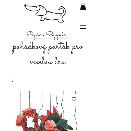
Pepino Puppets
pohádkový parťák pro
veselou hru