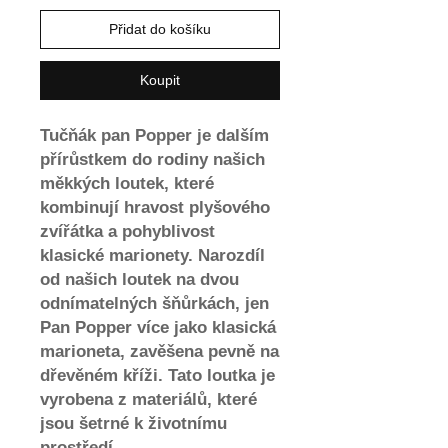
Přidat do košíku
Koupit
Tučňák pan Popper je dalším
přírůstkem do rodiny našich
měkkých loutek, které
kombinují hravost plyšového
zvířátka a pohyblivost
klasické marionety. Narozdíl
od našich loutek na dvou
odnímatelných šňůrkách, jen
Pan Popper více jako klasická
marioneta, zavěšena pevně na
dřevěném kříži. Tato loutka je
vyrobena z materiálů, které
jsou šetrné k životnímu
prostředí.