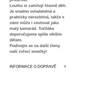
Loutku si zamilují hlavně děti.
Je snadno ovladatelná a
prakticky nerozbitná, takže s
vámi může i cestovat jako
malý kamarád. Tučňáka
doporučujeme spíše větším
dětem.
Podívejte se na další členy
naší zvřecí smečky!
INFORMACE O DOPRAVĚ
Naši zvířecí kamarádi k Vám
přijedou Zásilkovnou, a to přímo k
Vám domů na Vaši adresu. Za
dopravu a balné účtujeme 100
Kč, při nákupu dvou a více loutek
(nad 2600 Kč) je doprava ZDARMA,
Doprava a vrácení
více v sekci Doprava a vrácení.