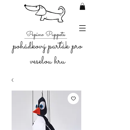
Pepino Puppets
pohádkový parťák pro
veselou hru